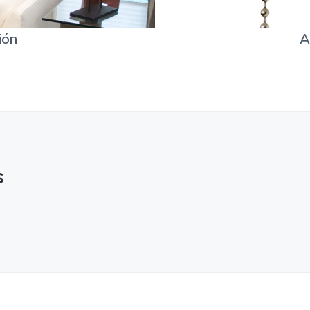
ión
A
s