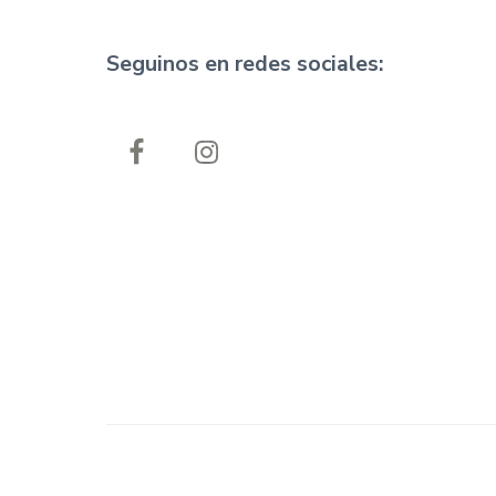
F
Seguinos en redes sociales:
o
o
t
e
r